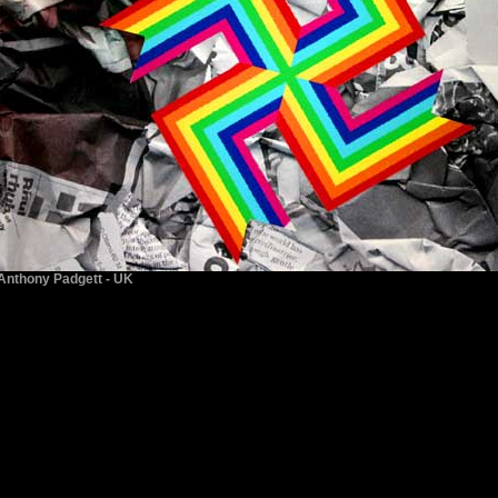
Anthony Padgett - UK
www.theism.co.uk
www.creativityandcognition.com/gallery/apadgett/apadgett.htm
back to top