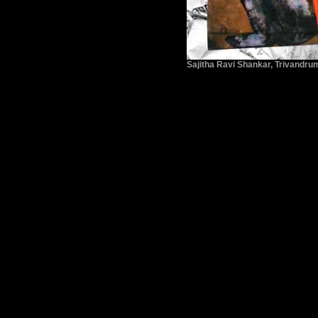
Sajitha Ravi Shankar, Trivandrum
www.ravishankar-fineart.com
back to top